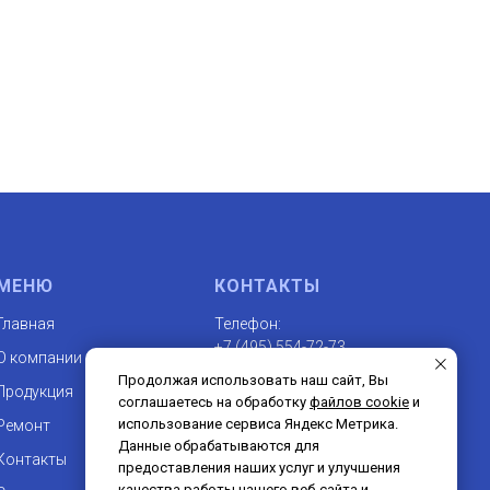
МЕНЮ
КОНТАКТЫ
Главная
Телефон:
+7 (495) 554-72-73
О компании
Продолжая использовать наш сайт, Вы
Продукция
соглашаетесь на обработку
файлов cookie
и
Email:
использование сервиса Яндекс Метрика.
Ремонт
fresco@fresco.ru
Данные обрабатываются для
Контакты
предоставления наших услуг и улучшения
качества работы нашего веб-сайта и