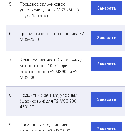
5
Торцевое сальниковое
Заказать
уплотнение для F2-MS3-2500 (с
пруж. блоком)
6
Графитовое кольцо сальника F2-
Заказать
MS3-2500
7
Комплект запчастей к сальнику
Заказать
маслонасоса 100/4L для
компрессоров F2-MS900 и F2-
MS2500
8
Подшипник качения, упорный
Заказать
(шариковый) для F2-MS3-900 -
46313Л
9
Радиальные подшипники
Заказать
скольжения к F2-MS3-900,